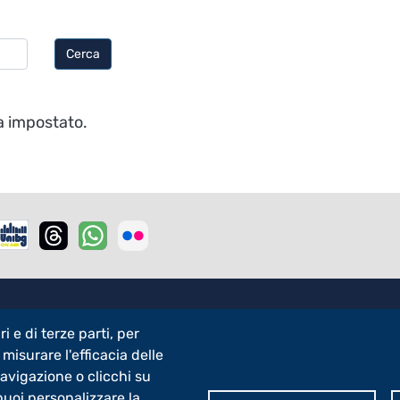
Cerca
ca impostato.
r - 3
g
i e di terze parti, per
Bg - 5x1000
 misurare l'efficacia delle
navigazione o clicchi su
 puoi personalizzare la