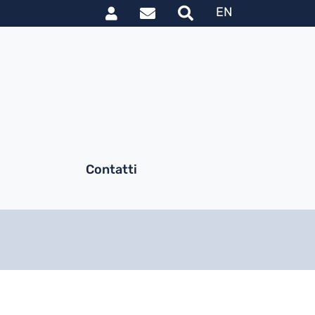
Link utili utente
le
EN
Contatti