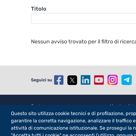
Titolo
Nessun avviso trovato per il filtro di ricer
Seguici su
Footer - 2
Orari
Foote
Merchandisin
Questo sito utilizza cookie tecnici e di profilazione, propr
eLearning
Sostieni Uni
garantire la corretta navigazione, analizzare il traffico e
attività di comunicazione istituzionale. Se prosegui la 
"Accetta tutti i cookie" ne acconsenti l'utilizzo, oppure