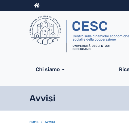
Info
Navigazione princip
Chi siamo
Ric
Avvisi
BREADCRUMB
HOME
AVVISI