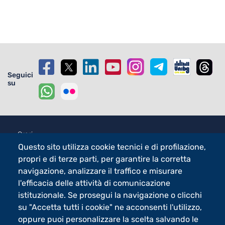
Seguici
su
Footer - 2
Orari
eLearning
Questo sito utilizza cookie tecnici e di profilazione,
propri e di terze parti, per garantire la corretta
Footer - 3
Merchandising
navigazione, analizzare il traffico e misurare
Sostieni UniBg - 5x1000
l'efficacia delle attività di comunicazione
istituzionale. Se prosegui la navigazione o clicchi
su "Accetta tutti i cookie" ne acconsenti l'utilizzo,
Università degli studi di Bergamo
oppure puoi personalizzare la scelta salvando le