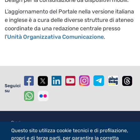
Design per la consultazione da dispositivi mobili.
L’aggiornamento del Portale nella versione italiana
e inglese è a cura delle diverse strutture di ateneo
coordinate da una redazione centrale presso
l'
Unità Organizzativa Comunicazione
.
Seguici
su
Footer - 2
Orari
eLearning
Questo sito utilizza cookie tecnici e di profilazione,
propri e di terze parti, per garantire la corretta